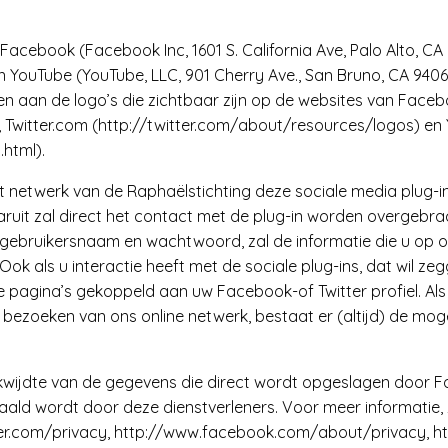
acebook (Facebook Inc, 1601 S. California Ave, Palo Alto, CA 9
en YouTube (YouTube, LLC, 901 Cherry Ave., San Bruno, CA 94066
ennen aan de logo’s die zichtbaar zijn op de websites van Fac
 Twitter.com (http://twitter.com/about/resources/logos) e
html).
t netwerk van de Raphaëlstichting deze sociale media plug-in
ruit zal direct het contact met de plug-in worden overgebrac
ebruikersnaam en wachtwoord, zal de informatie die u op o
als u interactie heeft met de sociale plug-ins, dat wil zegg
e pagina’s gekoppeld aan uw Facebook-of Twitter profiel. Als 
 bezoeken van ons online netwerk, bestaat er (altijd) de moge
eikwijdte van de gegevens die direct wordt opgeslagen door F
paald wordt door deze dienstverleners. Voor meer informatie,
ter.com/privacy, http://www.facebook.com/about/privacy, h