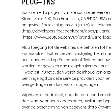
PLUG-INS
Sociale media plug-ins van de sociale netwerken F
Street, Suite 600, San Francisco, CA 94107, USA) 
omgeving. Sociale plug-ins zijn (altijd) te herk
(http://developers.facebook.com/docs/plugins),
(https://www.youtube.com/yt/brand/using-logo.
Als u toegang tot de websites die behoren tot he
Facebook en Twitter servers vastgelegd. Van daa
bent aangemeld op Facebook of Twitter met uw g
worden toegewezen aan uw gebruikersaccount. Ook 
“Tweet dit”-functie, dan wordt de inhoud van onz
bent ingelogd bij deze service providers voor het
overgedragen en daar wordt opgeslagen.
Wij wijzen er nadrukkelijk op dat de inhoud en r
doel waarvoor het is opgeslagen, uitsluitend be
over de bescherming van gegevens (http://twit