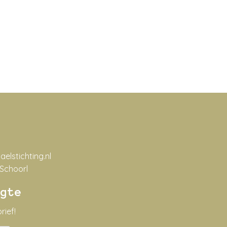
lstichting.nl
 Schoorl
ogte
rief!